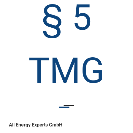
§ 5
TMG
All Energy Experts GmbH